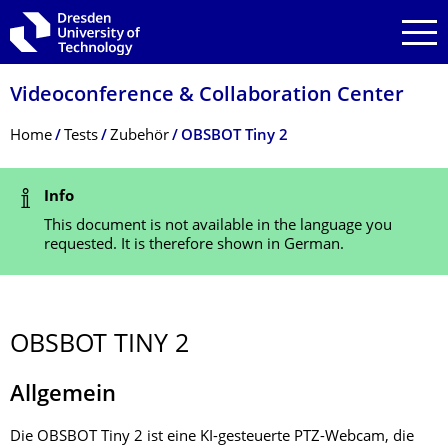
Skip to main navigation
Skip to search
Skip to content
Videoconference & Collaboration Center
Breadcrumb Menu
Home
Tests
Zubehör
OBSBOT Tiny 2
Status Message
Info
This document is not available in the language you
requested. It is therefore shown in German.
OBSBOT TINY 2
Allgemein
Die OBSBOT Tiny 2 ist eine KI-gesteuerte PTZ-Webcam, die