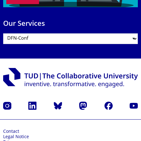
Our Services
Instagram
LinkedIn
Bluesky
Mastodon
Facebook
YouT
Contact
Legal Notice