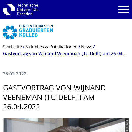
Zur Hauptnavigation springen
Zur Suche springen
Zum Inhalt springen
Breadcrumb-Menü
Startseite
Aktuelles & Publikationen
News
Gastvortrag von Wijnand Veeneman (TU Delft) am 26.04.2022
25.03.2022
GASTVORTRAG VON WIJNAND
VEENEMAN (TU DELFT) AM
26.04.2022
© TU Delft