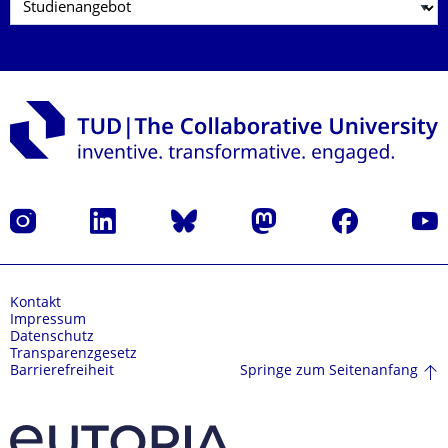
Instagram
LinkedIn
Bluesky
Mastodon
Facebook
Yout
Kontakt
Impressum
Datenschutz
Transparenzgesetz
Springe zum Seitenanfang
Barrierefreiheit