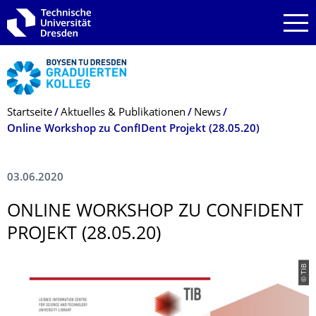
Zur Hauptnavigation springen
Zur Suche springen
Zum Inhalt springen
Breadcrumb-Menü
Startseite
Aktuelles & Publikationen
News
Online Workshop zu ConfIDent Projekt (28.05.20)
03.06.2020
ONLINE WORKSHOP ZU CONFIDENT
PROJEKT (28.05.20)
© TIB