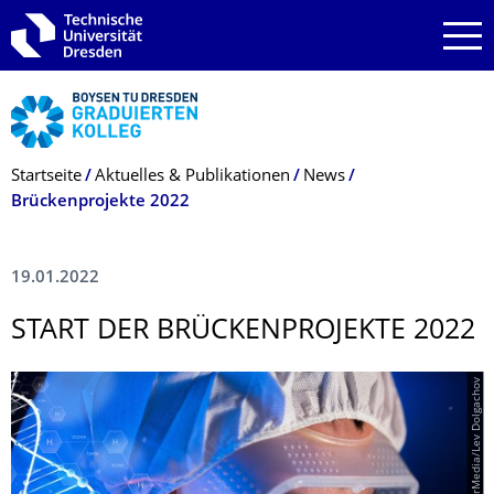
Zur Hauptnavigation springen
Zur Suche springen
Zum Inhalt springen
Breadcrumb-Menü
Startseite
Aktuelles & Publikationen
News
Brückenprojekte 2022
19.01.2022
START DER BRÜCKENPROJEKTE 2022
© PantherMedia/Lev Dolgachov