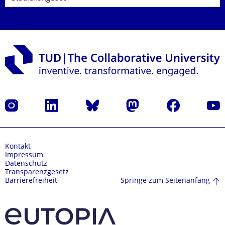
Instagram
LinkedIn
Bluesky
Mastodon
Facebook
Yout
Kontakt
Impressum
Datenschutz
Transparenzgesetz
Springe zum Seitenanfang
Barrierefreiheit