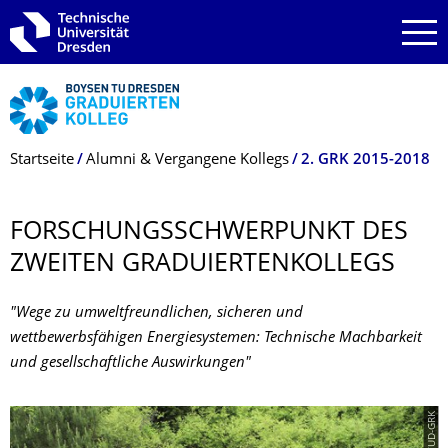
Zur Hauptnavigation springen
Zur Suche springen
Zum Inhalt springen
Breadcrumb-Menü
Startseite
Alumni & Vergangene Kollegs
2. GRK 2015-2018
FORSCHUNGS­SCHWERPUNKT DES
ZWEITEN GRADUIERTENKOL­LEGS
"Wege zu umweltfreundlichen, sicheren und
wettbewerbsfähigen Energiesystemen: Technische Machbarkeit
und gesellschaftliche Auswirkungen"