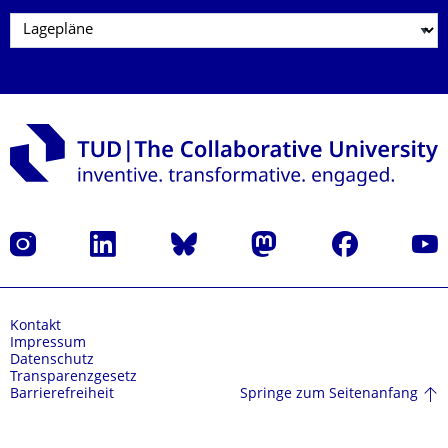
Instagram
LinkedIn
Bluesky
Mastodon
Facebook
Yout
Kontakt
Impressum
Datenschutz
Transparenzgesetz
Springe zum Seitenanfang
Barrierefreiheit