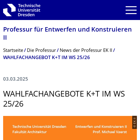
Zur Hauptnavigation springen
Zur Suche springen
Zum Inhalt springen
Professur für Entwerfen und Konstruieren
II
Breadcrumb-Menü
Startseite
Die Professur
News der Professur EK II
WAHLFACHANGEBOT K+T IM WS 25/26
03.03.2025
WAHLFACHANGEBO­TE K+T IM WS
25/26
© EK II