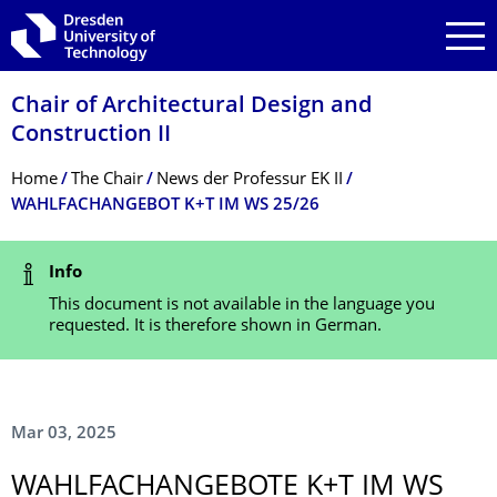
Skip to main navigation
Skip to search
Skip to content
Chair of Architectural Design and
Construction II
Breadcrumb Menu
Home
The Chair
News der Professur EK II
WAHLFACHANGEBOT K+T IM WS 25/26
Status Message
Info
This document is not available in the language you
requested. It is therefore shown in German.
Mar 03, 2025
WAHLFACHANGE­BOTE K+T IM WS