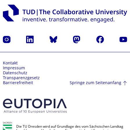
Instagram
LinkedIn
Bluesky
Mastodon
Facebook
Yout
Kontakt
Impressum
Datenschutz
Transparenzgesetz
Springe zum Seitenanfang
Barrierefreiheit
Die TU Dresden wird auf Grundlage des vom Sächsischen Landtag