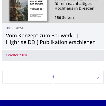
30.08.2024
Vom Konzept zum Bauwerk - [
Highrise DD ] Publikation erschienen
Weiterlesen
Vom Konzept zum Bauwerk - [ Highrise DD ] Pub
Seite 1, aktuell ausgewählt
1
weite