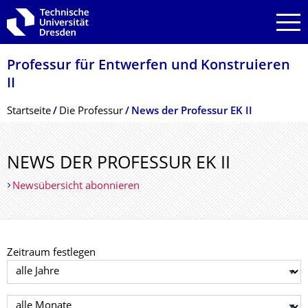
Zur Hauptnavigation springen
Zur Suche springen
Zum Inhalt springen
Professur für Entwerfen und Konstruieren
II
Breadcrumb-Menü
Startseite
Die Professur
News der Professur EK II
NEWS DER PROFESSUR EK II
Newsübersicht abonnieren
Zeitraum festlegen
Jahr auswählen
Monat auswählen