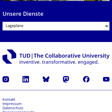
Unsere Dienste
Instagram
LinkedIn
Bluesky
Mastodon
Facebook
Yout
Kontakt
Impressum
Datenschutz