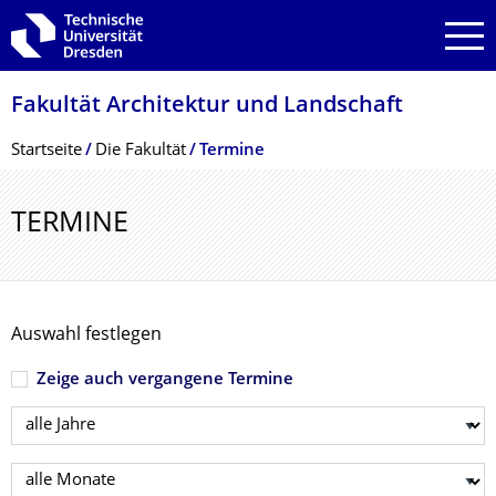
Zur Hauptnavigation springen
Zur Suche springen
Zum Inhalt springen
Fakultät Architektur und Landschaft
Breadcrumb-Menü
Startseite
Die Fakultät
Termine
TERMINE
Auswahl festlegen
Zeige auch vergangene Termine
Jahr wählen
Monat wählen