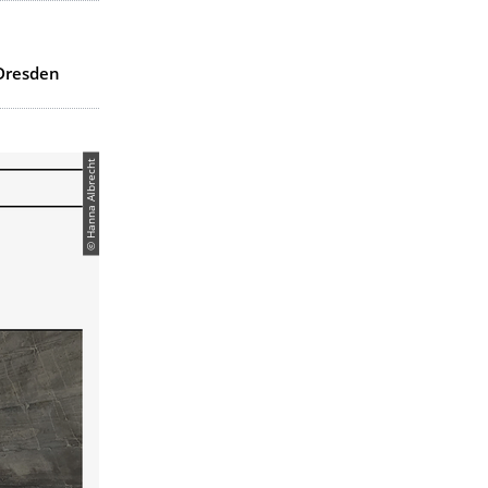
 Dresden
© Hanna Albrecht