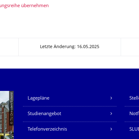
tungsreihe übernehmen
Letzte Änderung: 16.05.2025
Unsere Dienste
© TU Dresden/Eckold
Lagepläne
Stel
Studienangebot
Not
Telefonverzeichnis
SLU