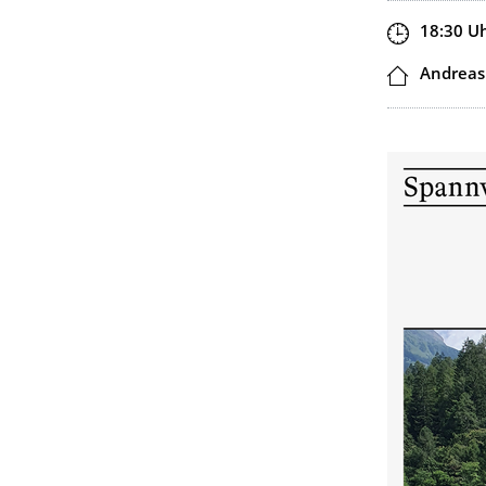
Zeit
18:30
U
Ort
Andreas