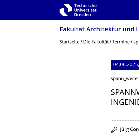
Zur Hauptnavigation springen
Zur Suche springen
Zum Inhalt springen
Fakultät Architektur und 
Breadcrumb-Menü
Startseite
Die Fakultät
Termine
sp
04.06.2025;
spann_weite
SPANNW
INGENI
Redner
Jürg Con