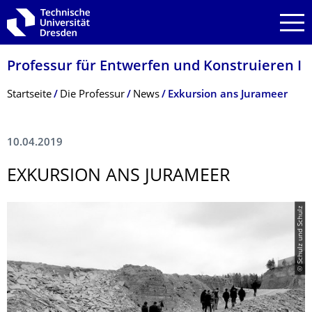
Zur Hauptnavigation springen
Zur Suche springen
Zum Inhalt springen
Professur für Entwerfen und Konstruieren I
Breadcrumb-Menü
Startseite
Die Professur
News
Exkursion ans Jurameer
10.04.2019
EXKURSION ANS JURAMEER
© Schulz und Schulz