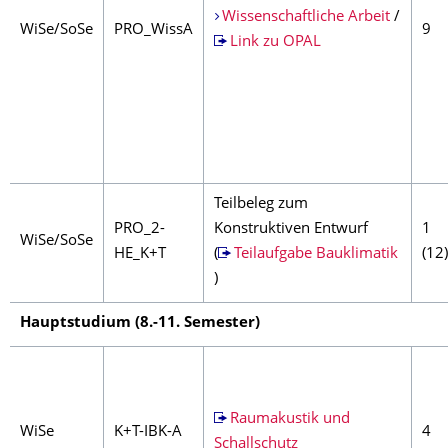
Wissenschaftliche Arbeit
/
WiSe/SoSe
PRO_WissA
9
Link zu OPAL
Teilbeleg zum
PRO_2-
Konstruktiven Entwurf
1
WiSe/SoSe
HE_K+T
(
Teilaufgabe Bauklimatik
(12)
)
Hauptstudium (8.-11. Semester)
Raumakustik und
WiSe
K+T-IBK-A
4
Schallschutz