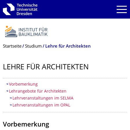
Zur Hauptnavigation springen
Zur Suche springen
Zum Inhalt springen
Breadcrumb-Menü
Startseite
Studium
Lehre für Architekten
LEHRE FÜR ARCHITEKTEN
Inhaltsverzeichnis
Vorbemerkung
Lehrangebote für Architekten
Lehrveranstaltungen im SELMA
Lehrveranstaltungen im OPAL
Vorbemerkung