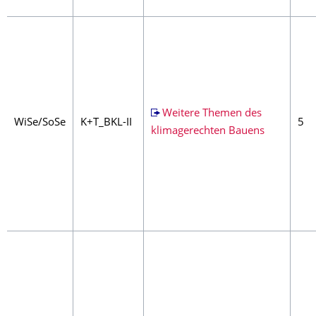
Weitere Themen des
WiSe/SoSe
K+T_BKL-II
5
klimagerechten Bauens