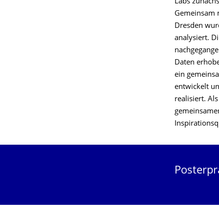
Labs zunächs
Gemeinsam m
Dresden wurd
analysiert. D
nachgegangen
Daten erhobe
ein gemeinsa
entwickelt u
realisiert. A
gemeinsamen 
Inspirations
Posterpr