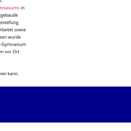
t.
mnasiums
in
ulgebäude
gestellung
beitet sowie
ssen wurde
lße-Gymnasium
en vor Ort
enen kann.