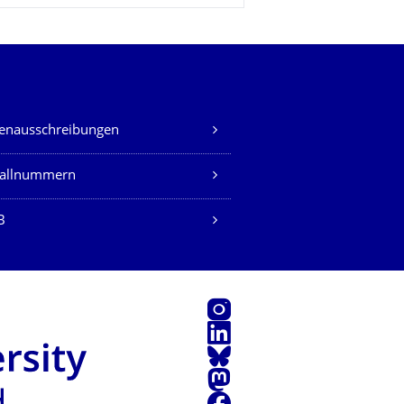
lenausschreibungen
fallnummern
B
Instagram
LinkedIn
Bluesky
Mastodon
Facebook