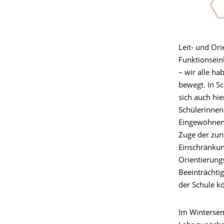
Leit- und Or
Funktionsein
– wir alle h
bewegt. In S
sich auch hi
Schülerinnen
Eingewöhnens 
Zuge der zun
Einschränkun
Orientierung
Beeinträchtig
der Schule kö
Im Winterse