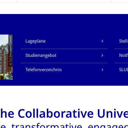
Unsere Dienste
© TU Dresden/Eckold
Lagepläne
Stel
Studienangebot
Not
Telefonverzeichnis
SLU