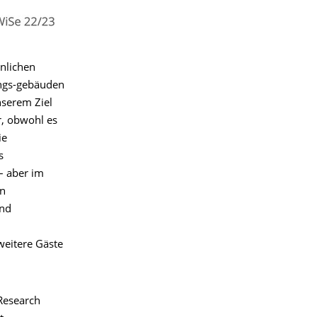
nlichen
ungs-gebäuden
nserem Ziel
r, obwohl es
ie
s
– aber im
en
und
weitere Gäste
Research