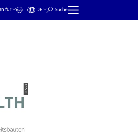
en für
DE
Suche
© SGB