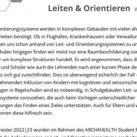
ientierungssysteme werden in komplexen Gebäuden mit vielen äh
heiten benötigt. Ob in Flughäfen, Krankenhäusern oder Verwalt
aben uns schon anhand von Leit- und Orientierungssystemen zu u
chulen hingegen finden wir meist nur eine Raumbeschilderung vo
er um komplexe Strukturen handelt. Es wird angenommen, dass d
 und Schüler wie auch die Lehrenden nach einer kurzen Phase de
sich gut zurechtfinden. Dies ist überwiegend sicherlich der Fall 
ehmenden Inklusion von Kindern mit kognitiven und sensorisch
gen in Regelschulen wird es notwendig, in Schulgebäuden Leit- 
ssysteme vorzusehen, die auch beim Vorliegen unterschiedlicher
ungen das Finden eines Zieles unterstützen. Auch für Eltern und 
nnen diese hilfreich sein.
mester 2022|23 wurden im Rahmen des ARCH4HEALTH Student 