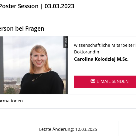
Poster Session | 03.03.2023
rson bei Fragen
© SGB
wissenschaftliche Mitarbeiter
Doktorandin
Name
Carolina
Kolodziej
M.Sc.
E-MAIL SENDEN
ormationen
Letzte Änderung: 12.03.2025