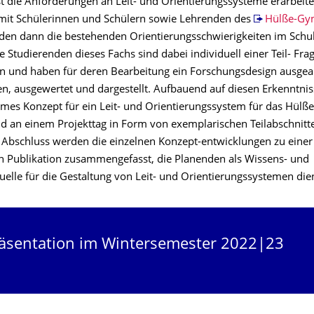
t die Anforderungen an Leit- und Orientierungssysteme erarbeite
it Schülerinnen und Schülern sowie Lehrenden des
Hülße-Gy
en dann die bestehenden Orientierungsschwierigkeiten im Sch
ie Studierenden dieses Fachs sind dabei individuell einer Teil- Fra
 und haben für deren Bearbeitung ein Forschungsdesign ausgear
n, ausgewertet und dargestellt. Aufbauend auf diesen Erkenntni
mes Konzept für ein Leit- und Orientierungssystem für das Hü
nd an einem Projekttag in Form von exemplarischen Teilabschnitt
ls Abschluss werden die einzelnen Konzept-entwicklungen zu einer
Publikation zusammengefasst, die Planenden als Wissens- und
quelle für die Gestaltung von Leit- und Orientierungssystemen di
äsentation im Wintersemester 2022|23