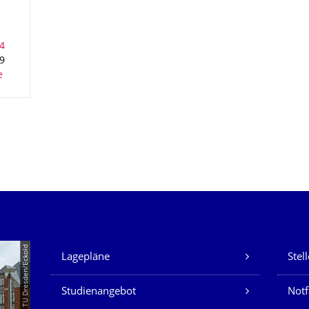
9
Unsere Dienste
© TU Dresden/Eckold
Lagepläne
Stel
Studienangebot
Not