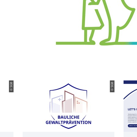
© SGB
© SGB