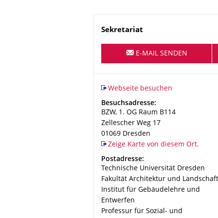
Name
Sekretariat
E-MAIL SENDEN
Webseite besuchen
Adresse
Besuchsadresse:
BZW, 1. OG Raum B114
Zellescher Weg 17
01069
Dresden
Zeige Karte von diesem Ort.
Adresse
Postadresse:
Technische Universität Dresden
Fakultät Architektur und Landschaf
Institut für Gebäudelehre und
Entwerfen
Professur für Sozial- und