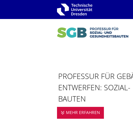
Zur Hauptnavigation springen
Zur Suche springen
Zum Inhalt springen
PROFESSUR FÜR GEB
ENTWERFEN: SOZIAL-
BAUTEN
MEHR ERFAHREN
PROFESSUR F