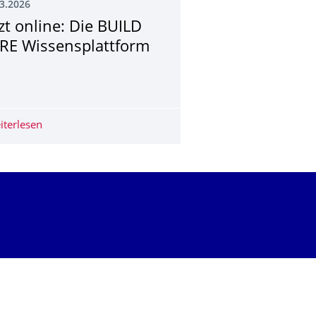
3.2026
tzt online: Die BUILD
RE Wissensplattform
he Gewaltprävention
iterlesen
Jetzt online: Die BUILD CARE Wissensplattform