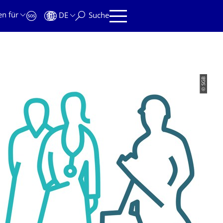
en für
DE
Suche
© SGB
BAUTEN