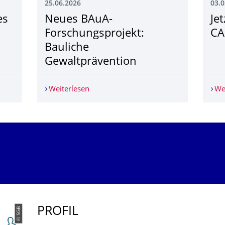
25.06.2026
03.0
es
Neues BAuA-
Je
Forschungsprojekt:
CA
Bauliche
Gewaltprävention
tes Projekt: ARCH4HEALTH Global
Weiterlesen
Neues BAuA-Forschungsprojekt: Baulic
We
PROFIL
© SGB