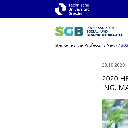
Zur Hauptnavigation springen
Zur Suche springen
Zum Inhalt springen
Breadcrumb-Menü
Startseite
Die Professur
News
20.10.2020
2020 H
ING. MA