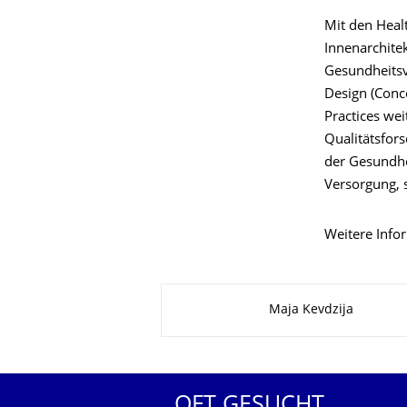
Mit den Heal
Innenarchitek
Gesundheitsv
Design (Conc
Practices we
Qualitätsfor
der Gesundhe
Versorgung, s
Weitere Info
Zu dieser Seite
Maja Kevdzija
OFT GESUCHT