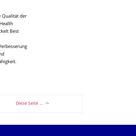
 Qualität der
Health
kelt Best
 Verbesserung
nd
higkeit.
Diese Seite …