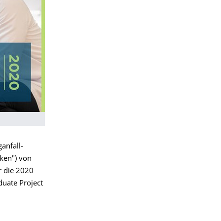
ganfall-
iken") von
r die 2020
duate Project