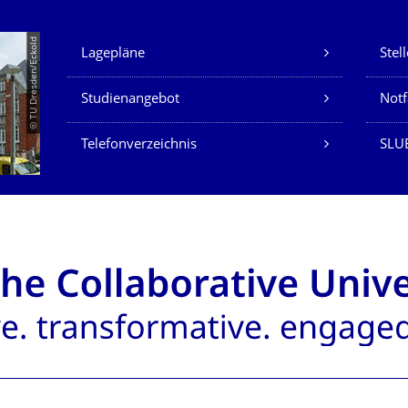
Unsere Dienste
© TU Dresden/Eckold
Lagepläne
Stel
Studienangebot
Not
Telefonverzeichnis
SLU