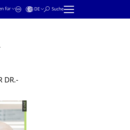
en für
DE
Suche
dzija (SGB)
 DR.-
© chd