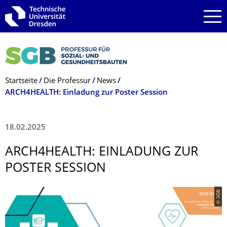
Zur Hauptnavigation springen
Zur Suche springen
Zum Inhalt springen
Breadcrumb-Menü
Startseite
Die Professur
News
ARCH4HEALTH: Einladung zur Poster Session
18.02.2025
ARCH4HEALTH: EINLADUNG ZUR
POSTER SESSION
© SGB