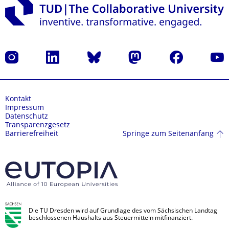
Instagram
LinkedIn
Bluesky
Mastodon
Facebook
Yout
Kontakt
Impressum
Datenschutz
Transparenzgesetz
Springe zum Seitenanfang
Barrierefreiheit
Die TU Dresden wird auf Grundlage des vom Sächsischen Landtag
beschlossenen Haushalts aus Steuermitteln mitfinanziert.