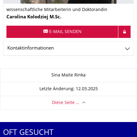
wissenschaftliche Mitarbeiterin und Doktorandin
Name
Carolina
Kolodziej
M.Sc.
E-MAIL SENDEN
Kontaktinformationen
Zu dieser Seite
Sina Maite Rinka
Letzte Änderung: 12.03.2025
Diese Seite …
OFT GESUCHT