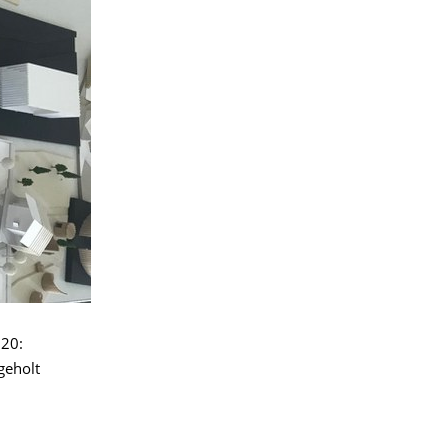
020:
geholt