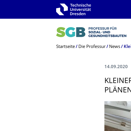
Zur Hauptnavigation springen
Zur Suche springen
Zum Inhalt springen
Breadcrumb-Menü
Startseite
Die Professur
News
Kle
14.09.2020
KLEINE
PLÄNE