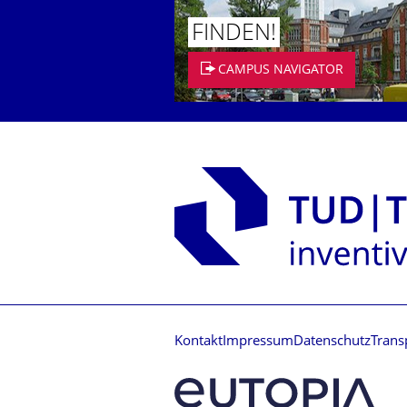
FINDEN!
CAMPUS NAVIGATOR
Kontakt
Impressum
Datenschutz
Trans