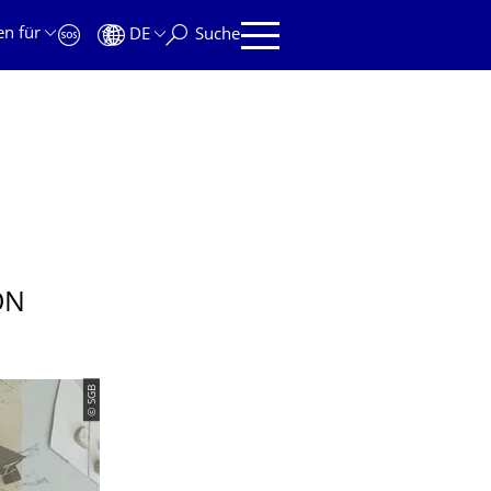
en für
DE
Suche
ON
© SGB