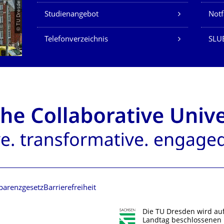
© TU Dresden/Eckold
Studienangebot
Not
Telefonverzeichnis
SLU
parenzgesetz
Barrierefreiheit
Die TU Dresden wird au
Landtag beschlossenen 