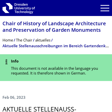
Skip to main navigation
Skip to search
Skip to content
Chair of History of Landscape Architecture
and Preservation of Garden Monuments
Breadcrumb Menu
Home
The Chair
aktuelles
Aktuelle Stellenausschreibungen im Bereich Gartendenkmalpflege
Status Message
Info
This document is not available in the language you
requested. It is therefore shown in German.
Feb 06, 2023
AKTUELLE STELLENAUSS­