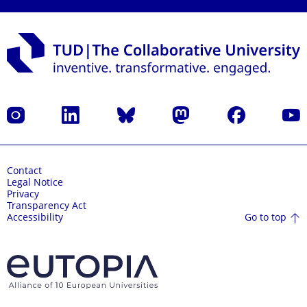
Instagram
LinkedIn
Bluesky
Mastodon
Facebook
YouT
Contact
Legal Notice
Privacy
Transparency Act
Go to top
Accessibility