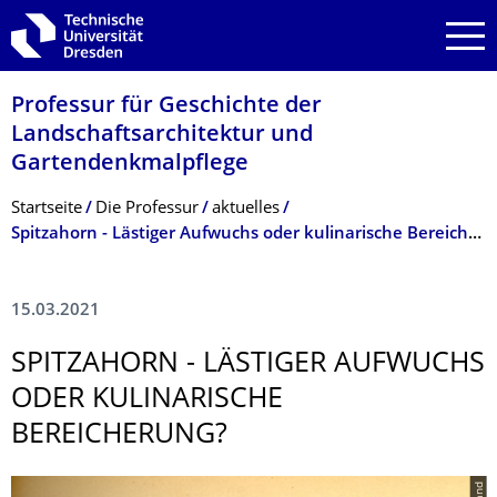
Zur Hauptnavigation springen
Zur Suche springen
Zum Inhalt springen
Professur für Geschichte der
Landschaftsarchi­tektur und
Gartendenkmalpfle­ge
Breadcrumb-Menü
Startseite
Die Professur
aktuelles
Spitzahorn - Lästiger Aufwuchs oder kulinarische Bereicherung?
15.03.2021
SPITZAHORN - LÄSTIGER AUFWUCHS
ODER KULINARISCHE
BEREICHERUNG?