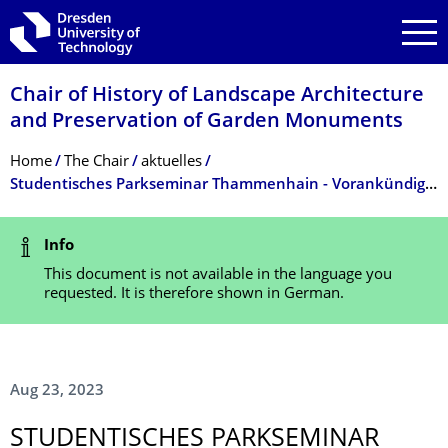
Skip to main navigation
Skip to search
Skip to content
Chair of History of Landscape Architecture
and Preservation of Garden Monuments
Breadcrumb Menu
Home
The Chair
aktuelles
Studentisches Parkseminar Thammenhain - Vorankündigung
Status Message
Info
This document is not available in the language you
requested. It is therefore shown in German.
Aug 23, 2023
STUDENTISCHES PARKSEMINAR