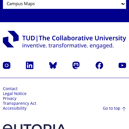
Instagram
LinkedIn
Bluesky
Mastodon
Facebook
YouT
Contact
Legal Notice
Privacy
Transparency Act
Go to top
Accessibility