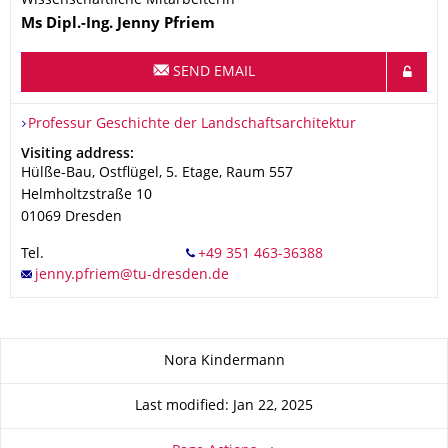
Wissenschaftliche Mitarbeiterin
Name
Ms
Dipl.-Ing.
Jenny
Pfriem
SEND EMAIL
Organization Name
Professur Geschichte der Landschaftsarchitektur
Professur Geschichte der Landschaftsarchitektur
Address
Visiting address:
Hülße-Bau, Ostflügel, 5. Etage, Raum 557
Helmholtzstraße 10
01069
Dresden
Tel.
About this page
Nora Kindermann
Last modified: Jan 22, 2025