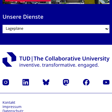
Unsere Dienste
Instagram
LinkedIn
Bluesky
Mastodon
Facebook
Yout
Kontakt
Impressum
Datenschutz