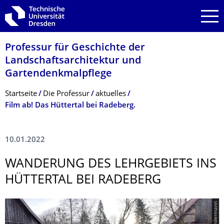
Zur Hauptnavigation springen
Zur Suche springen
Zum Inhalt springen
Professur für Geschichte der
Landschaftsarchi­tektur und
Gartendenkmalpfle­ge
Breadcrumb-Menü
Startseite
Die Professur
aktuelles
Film ab! Das Hüttertal bei Radeberg.
10.01.2022
WANDERUNG DES LEHRGEBIETS INS
HÜTTERTAL BEI RADEBERG