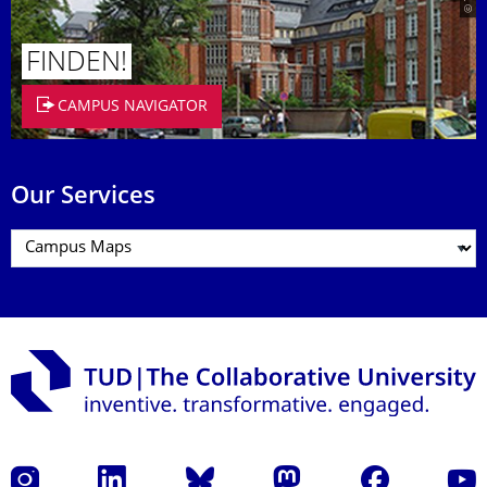
FINDEN!
CAMPUS NAVIGATOR
Our Services
Instagram
LinkedIn
Bluesky
Mastodon
Facebook
YouT