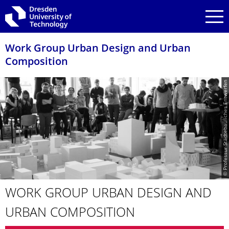
Skip to main navigation
Skip to search
Skip to content
Work Group Urban Design and Urban
Composition
© Professur Städtebauliches Entwerfen
WORK GROUP URBAN DESIGN AND
URBAN COMPOSITION