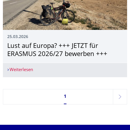
25.03.2026
Lust auf Europa? +++ JETZT für
ERASMUS 2026/27 bewerben +++
Weiterlesen
Lust auf Europa? +++ JETZT für ERASMUS 2026
Seite 1, aktuell ausgewählt
1
weite