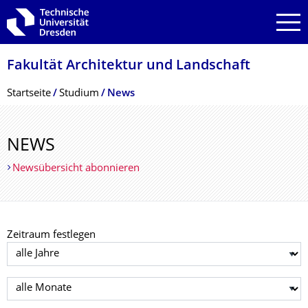
Zur Hauptnavigation springen
Zur Suche springen
Zum Inhalt springen
Fakultät Architektur und Landschaft
Breadcrumb-Menü
Startseite
Studium
News
NEWS
Newsübersicht abonnieren
Zeitraum festlegen
Jahr auswählen
Monat auswählen