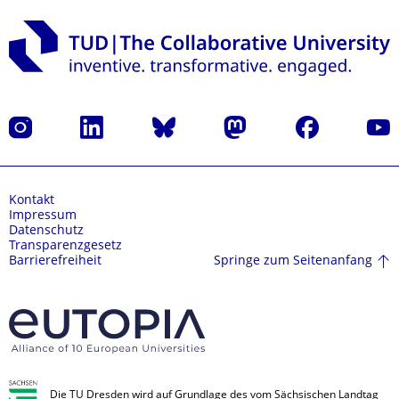
Instagram
LinkedIn
Bluesky
Mastodon
Facebook
Yout
Kontakt
Impressum
Datenschutz
Transparenzgesetz
Springe zum Seitenanfang
Barrierefreiheit
Die TU Dresden wird auf Grundlage des vom Sächsischen Landtag