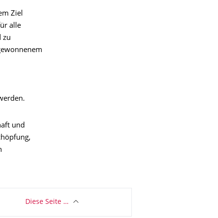
em Ziel
ür alle
d zu
l gewonnenem
 werden.
haft und
chöpfung,
n
Diese Seite …