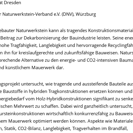
ät Dresden
r Naturwerkstein-Verband e.V. (DNV), Würzburg
ebauter Naturwerkstein kann als tragendes Konstruktionsmateria
 Beitrag zur Dekarbonisierung der Bauindustrie leisten. Seine en
ohe Tragfähigkeit, Langlebigkeit und hervorragende Recyclingfäh
n ihn für kreislaufgerechte und zukunftsfähige Bauweisen. Naturst
sprechende Alternative zu den energie- und CO2-intensiven Baumat
nd künstlichem Mauerwerk dar.
gsprojekt untersucht, wie tragende und aussteifende Bauteile au
e Baustoffe in hybriden Tragkonstruktionen ersetzen können und 
ergiebedarf vom Holz-Hybridkonstruktionen signifikant zu senk
ischen Mehrwert zu schaffen. Dabei wird ganzheitlich untersucht,
ursteinkonstruktionen wirtschaftlich konkurrenzfähig zu Bauwei
hem Mauerwerk optimiert werden können. Aspekte wie Materiale
, Statik, CO2-Bilanz, Langlebigkeit, Tragverhalten im Brandfall,