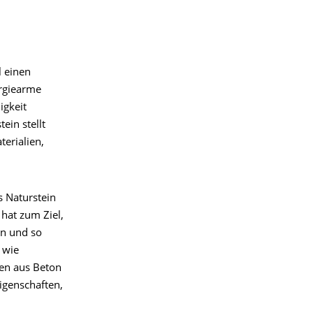
l einen
ergiearme
igkeit
ein stellt
erialien,
s Naturstein
hat zum Ziel,
en und so
 wie
sen aus Beton
igenschaften,