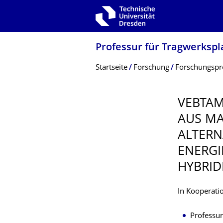
Zur Hauptnavigation springen
Zur Suche springen
Zum Inhalt springen
Professur für Tragwerksp
Breadcrumb-Menü
Startseite
Forschung
Forschungspr
VEBTAM
AUS MA
ALTERN
ENERGI
HYBRID
In Kooperatio
Professur