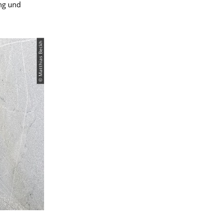
ng und
© Matthias Beckh