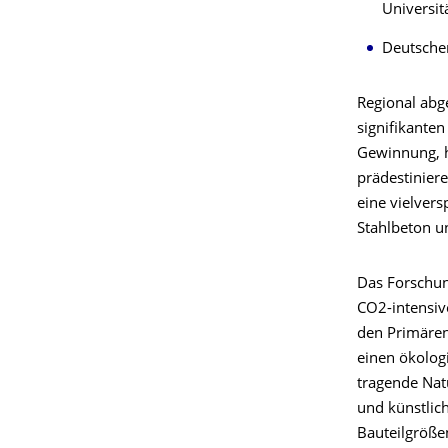
Universit
Deutsche
Regional abg
signifikanten
Gewinnung, h
prädestiniere
eine vielver
Stahlbeton u
Das Forschun
CO2-intensiv
den Primären
einen ökolog
tragende Nat
und künstlic
Bauteilgrößen