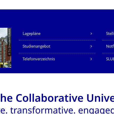
Unsere Dienste
© TU Dresden/Eckold
Lagepläne
Stel
Studienangebot
Not
Telefonverzeichnis
SLU