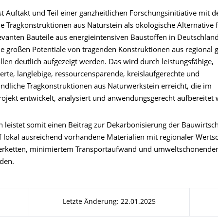
st Auftakt und Teil einer ganzheitlichen Forschungsinitiative mit d
he Tragkonstruktionen aus Naturstein als ökologische Alternative f
evanten Bauteile aus energieintensiven Baustoffen in Deutschlan
Die großen Potentiale von tragenden Konstruktionen aus regiona
llen deutlich aufgezeigt werden. Das wird durch leistungsfähige,
erte, langlebige, ressourcensparende, kreislaufgerechte und
ndliche Tragkonstruktionen aus Naturwerkstein erreicht, die im
ojekt entwickelt, analysiert und anwendungsgerecht aufbereitet
 leistet somit einen Beitrag zur Dekarbonisierung der Bauwirtsc
uf lokal ausreichend vorhandene Materialien mit regionaler Werts
ferketten, minimiertem Transportaufwand und umweltschonende
den.
Letzte Änderung: 22.01.2025