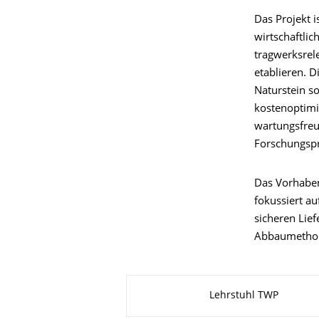
Das Projekt i
wirtschaftlic
tragwerksrel
etablieren. 
Naturstein so
kostenoptimi
wartungsfreu
Forschungspr
Das Vorhaben
fokussiert a
sicheren Lie
Abbaumetho
Zu dieser Seite
Lehrstuhl TWP