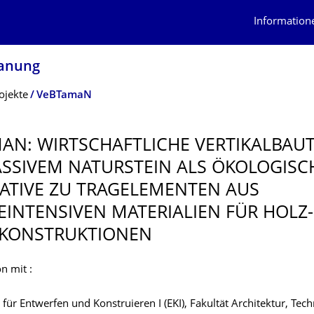
Information
lanung
ojekte
VeBTamaN
AN: WIRTSCHAFTLICHE VERTIKALBAUTE
SSIVEM NATURSTEIN ALS ÖKOLOGISC
ATIVE ZU TRAGELEMENTEN AUS
EINTENSI­VEN MATERIALIEN FÜR HOLZ-
KONSTRUK­TIONEN
n mit :
 für Entwerfen und Konstruieren I (EKI), Fakultät Architektur, Tec