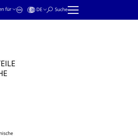
en für
DE
Suche
I­LE
HE
hnische