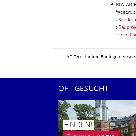
BIW-AD-B
Weitere z
Sonderb
Bauproj
Lean Con
Zu dieser Seite
AG Fernstudium Bauingenieurwe
OFT GESUCHT
FINDEN!