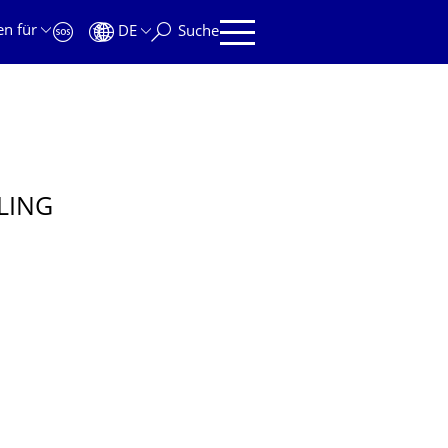
en für
DE
Suche
LING