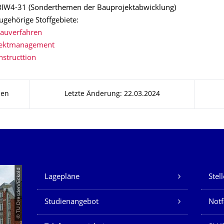
IW4-31 (Sonderthemen der Bauprojektabwicklung)
ugehörige Stoffgebiete:
auverfahren
ektmanagement
structtion
sen
Letzte Änderung: 22.03.2024
Unsere Dienste
© TU Dresden/Eckold
Lagepläne
Stel
Studienangebot
Not