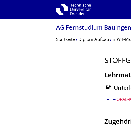
Zur Hauptnavigation springen
Zur Suche springen
Zum Inhalt springen
AG Fernstudium Bauinge
Breadcrumb-Menü
Startseite
Diplom Aufbau
BIW4-Mo
STOFFG
Lehrmat
Unterl
Stoffgebi
OPAL-K
Zugehöri