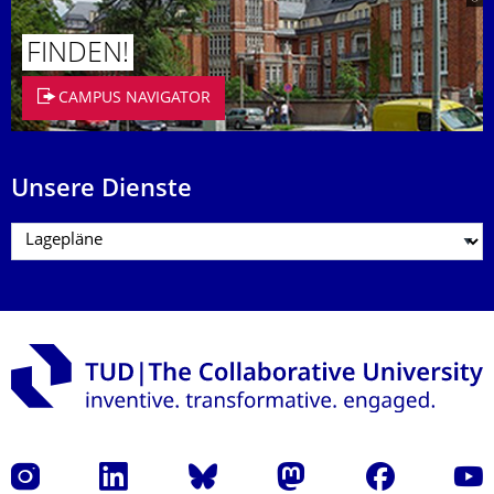
FINDEN!
CAMPUS NAVIGATOR
Unsere Dienste
Instagram
LinkedIn
Bluesky
Mastodon
Facebook
Yout