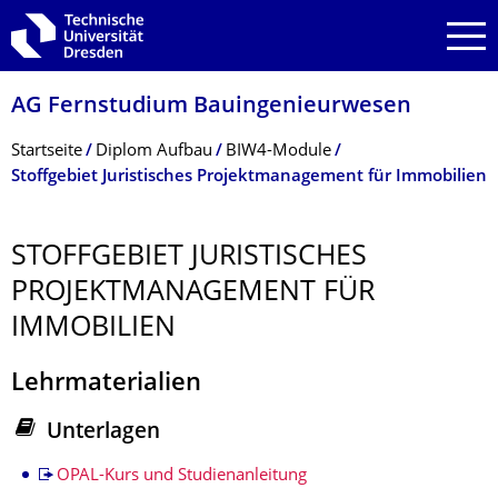
Zur Hauptnavigation springen
Zur Suche springen
Zum Inhalt springen
AG Fernstudium Bauingenieurwesen
Breadcrumb-Menü
Startseite
Diplom Aufbau
BIW4-Module
Stoffgebiet Juristisches Projektmanagement für Immobilien
STOFFGEBIET JURISTISCHES
PROJEKTMANAGEMENT FÜR
IMMOBILIEN
Lehrmaterialien
Unterlagen
Stoffgebiet
OPAL-Kurs und Studienanleitung