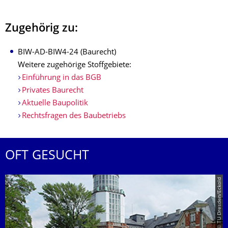
Zugehörig zu:
BIW-AD-BIW4-24 (Baurecht)
Weitere zugehörige Stoffgebiete:
Einführung in das BGB
Privates Baurecht
Aktuelle Baupolitik
Rechtsfragen des Baubetriebs
OFT GESUCHT
© TU Dresden/Eckold