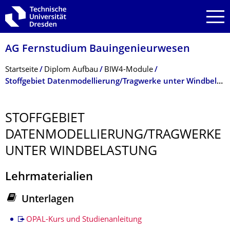
Zur Hauptnavigation springen
Zur Suche springen
Zum Inhalt springen
AG Fernstudium Bauingenieurwesen
Breadcrumb-Menü
Startseite
Diplom Aufbau
BIW4-Module
Stoffgebiet Datenmodellierung/Tragwerke unter Windbelastung
STOFFGEBIET
DATENMODELLIERUNG/TRAGWERKE
UNTER WINDBELASTUNG
Lehrmaterialien
Unterlagen
Stoffgebiet
OPAL-Kurs und Studienanleitung