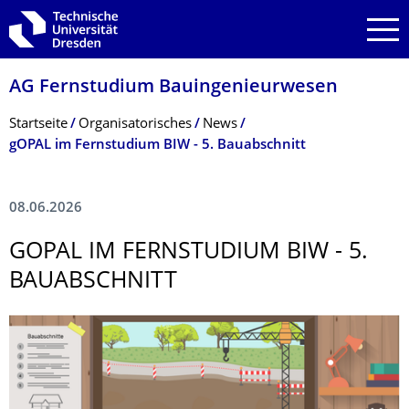
Zur Hauptnavigation springen
Zur Suche springen
Zum Inhalt springen
AG Fernstudium Bauingenieurwesen
Breadcrumb-Menü
Startseite
Organisa­torisches
News
gOPAL im Fernstudium BIW - 5. Bauabschnitt
08.06.2026
GOPAL IM FERNSTUDIUM BIW - 5.
BAUABSCHNITT