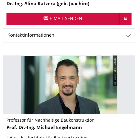
Name
Dr.-Ing.
Alina
Katzera (geb. Joachim)
E-MAIL SENDEN
Kontaktinformationen
© Franziska Rehde
Professor für Nachhaltige Baukonstruktion
Name
Prof. Dr.-Ing.
Michael
Engelmann