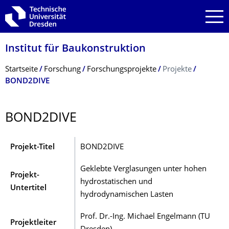
Zur Hauptnavigation springen
Zur Suche springen
Zum Inhalt springen
Institut für Baukonstruktion
Breadcrumb-Menü
Startseite
Forschung
Forschungsprojekte
Projekte
BOND2DIVE
BOND2DIVE
Projekt-Titel
BOND2DIVE
Geklebte Verglasungen unter hohen
Projekt-
hydrostatischen und
Untertitel
hydrodynamischen Lasten
Prof. Dr.-Ing. Michael Engelmann (TU
Projektleiter