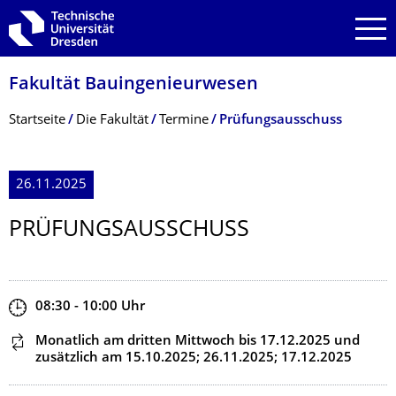
Zur Hauptnavigation springen
Zur Suche springen
Zum Inhalt springen
Fakultät Bauingenieurwesen
Breadcrumb-Menü
Startseite
Die Fakultät
Termine
Prüfungsausschuss
26.11.2025
PRÜFUNGSAUS­SCHUSS
Zeit
08:30 - 10:00
Uhr
Dieser Termin wiederholt sich
Monatlich am dritten Mittwoch
bis 17.12.2025
und
zusätzlich am 15.10.2025; 26.11.2025; 17.12.2025