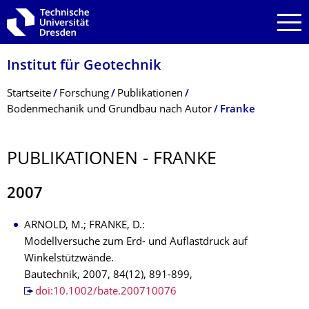
Zur Hauptnavigation springen
Zur Suche springen
Zum Inhalt springen
Institut für Geotechnik
Breadcrumb-Menü
Startseite
Forschung
Publikationen
Bodenmechanik und Grundbau nach Autor
Franke
PUBLIKATIONEN - FRANKE
2007
ARNOLD, M.; FRANKE, D.:
Modellversuche zum Erd- und Auflastdruck auf
Winkelstützwände.
Bautechnik, 2007, 84(12), 891-899,
doi:10.1002/bate.200710076