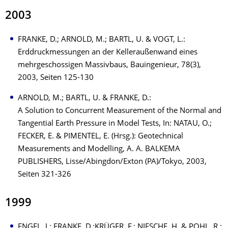
2003
FRANKE, D.; ARNOLD, M.; BARTL, U. & VOGT, L.:
Erddruckmessungen an der Kelleraußenwand eines
mehrgeschossigen Massivbaus, Bauingenieur, 78(3),
2003, Seiten 125-130
ARNOLD, M.; BARTL, U. & FRANKE, D.:
A Solution to Concurrent Measurement of the Normal and
Tangential Earth Pressure in Model Tests, In: NATAU, O.;
FECKER, E. & PIMENTEL, E. (Hrsg.): Geotechnical
Measurements and Modelling, A. A. BALKEMA
PUBLISHERS, Lisse/Abingdon/Exton (PA)/Tokyo, 2003,
Seiten 321-326
1999
ENGEL, J.; FRANKE, D.;KRÜGER, F.; NIESCHE, H. & POHL, R.: