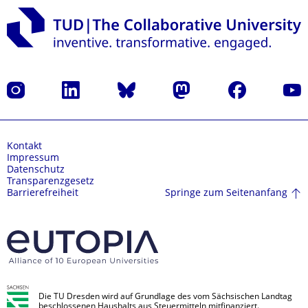
Instagram
LinkedIn
Bluesky
Mastodon
Facebook
Yout
Kontakt
Impressum
Datenschutz
Transparenzgesetz
Springe zum Seitenanfang
Barrierefreiheit
Die TU Dresden wird auf Grundlage des vom Sächsischen Landtag
beschlossenen Haushalts aus Steuermitteln mitfinanziert.