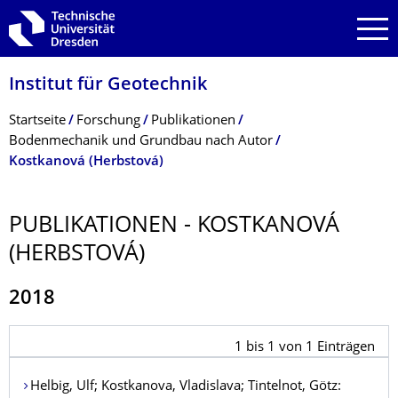
Zur Hauptnavigation springen
Zur Suche springen
Zum Inhalt springen
Institut für Geotechnik
Breadcrumb-Menü
Startseite
Forschung
Publikationen
Bodenmechanik und Grundbau nach Autor
Kostkanová (Herbstová)
PUBLIKATIONEN - KOSTKANOVÁ
(HERBSTOVÁ)
2018
1
bis
1
von
1
Einträgen
Helbig
, Ulf;
Kostkanova
, Vladislava;
Tintelnot
, Götz: