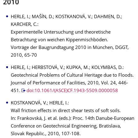
2010
HERLE, I.; MAŠÍN, D.; KOSTKANOVÁ, V.; DAHMEN, D.;
KARCHER, C.:
Experimentelle Untersuchung und theoretische
Betrachtung von weichen Kippenmischböden.
Vorträge der Baugrundtagung 2010 in München, DGGT,
2010, 65-70
HERLE, I.; HERBSTOVÁ, V.; KUPKA, M.; KOLYMBAS, D.:
Geotechnical Problems of Cultural Heritage due to Floods.
Journal of Performance of Facilities, 2010, Vol. 24, 446-
451.
doi:10.1061/(ASCE)CF.1943-5509.0000058
KOSTKANOVÁ, V.; HERLE, I.:
Wall friction effects in direct shear tests of soft soils.
In: Frankovská, J. et al. (eds.): Proc. 14th Danube-European
Conference on Geotechnical Engineering, Bratislava,
Slovak Republic., 2010, 107-108.