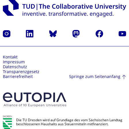
Instagram
LinkedIn
Bluesky
Mastodon
Facebook
Yout
Kontakt
Impressum
Datenschutz
Transparenzgesetz
Springe zum Seitenanfang
Barrierefreiheit
Die TU Dresden wird auf Grundlage des vom Sächsischen Landtag
beschlossenen Haushalts aus Steuermitteln mitfinanziert.