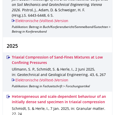
on Soil Mechanics and Geotechnical Engineering, Vienna
2026
.
Pistrol, J., Adam, D. & Schweiger, H. F.
(Hrsg.).
S. 6443-6448
,
6 S.
Elektronische (Volltext-)Version
Publikation: Beitrag in Buch/Konferenzbericht/Sammelband/Gutachten >
Beitrag in Konferenzband
2025
Triaxial Compression of Sand‑Fines Mixtures at Low
Confining Pressures
Ullmann, S. P., Schmidt, S. & Herle, I.
,
2 Juni 2025
,
in: Geotechnical and Geological Engineering
.
43
,
6
,
267
Elektronische (Volltext-)Version
Publikation: Beitrag in Fachzeitschrift > Forschungsartikel
Heterogeneous and scale-dependent behaviour of an
initially dense sand specimen in triaxial compression
Schmidt, S. & Herle, I.
,
7 Jan. 2025
,
in: Granular matter
.
27
,
24