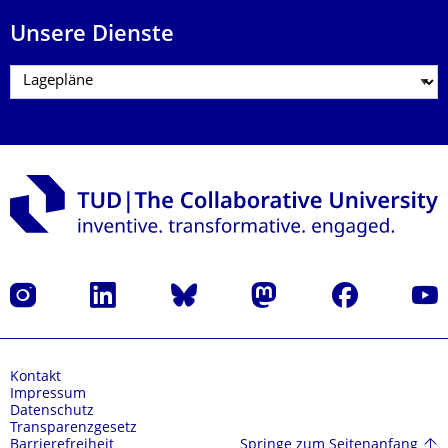
Unsere Dienste
Instagram
LinkedIn
Bluesky
Mastodon
Facebook
Yout
Kontakt
Impressum
Datenschutz
Transparenzgesetz
Springe zum Seitenanfang
Barrierefreiheit