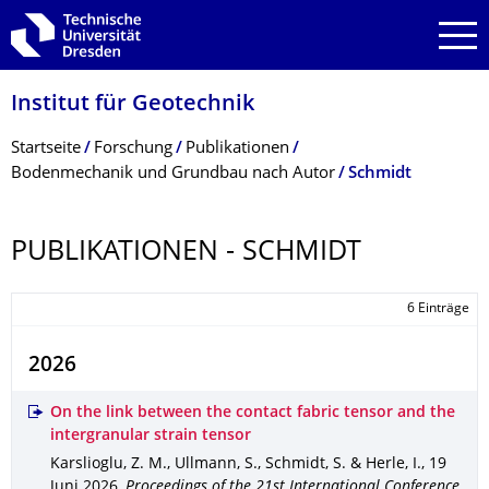
Zur Hauptnavigation springen
Zur Suche springen
Zum Inhalt springen
Institut für Geotechnik
Breadcrumb-Menü
Startseite
Forschung
Publikationen
Bodenmechanik und Grundbau nach Autor
Schmidt
PUBLIKATIONEN - SCHMIDT
6 Einträge
2026
On the link between the contact fabric tensor and the
intergranular strain tensor
Karslioglu, Z. M., Ullmann, S., Schmidt, S. & Herle, I.
,
19
Juni 2026
,
Proceedings of the 21st International Conference