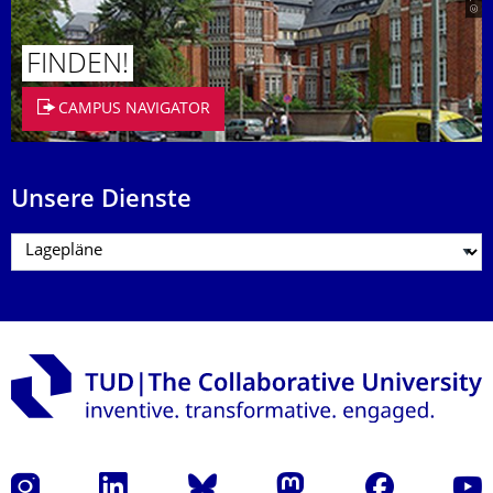
FINDEN!
CAMPUS NAVIGATOR
Unsere Dienste
Instagram
LinkedIn
Bluesky
Mastodon
Facebook
Yout