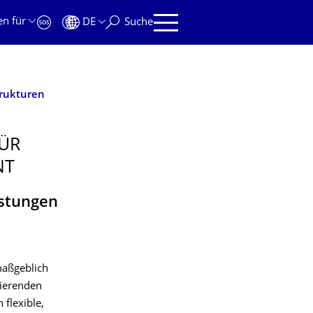
en für
DE
Suche
rukturen
FÜR
NT
istungen
maßgeblich
ierenden
flexible,