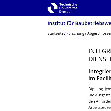
Zur Hauptnavigation springen
Zur Suche springen
Zum Inhalt springen
Institut für Baubetriebsw
Breadcrumb-Menü
Startseite
Forschung
Abgeschlosse
INTEGR
DIENST
Integrie
im Faci
Dipl.-Ing. Je
Die Ausgesta
den Anforder
Arbeitsproze