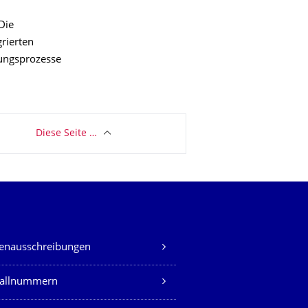
Die
rierten
tungsprozesse
Diese Seite …
lenausschreibungen
fallnummern