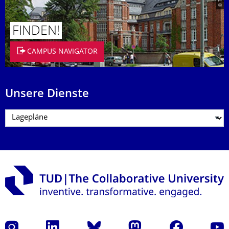
FINDEN!
CAMPUS NAVIGATOR
Unsere Dienste
Instagram
LinkedIn
Bluesky
Mastodon
Facebook
Yout