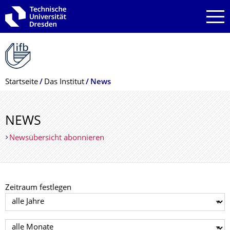
Zur Hauptnavigation springen
Zur Suche springen
Zum Inhalt springen
Breadcrumb-Menü
Startseite
Das Institut
News
NEWS
Newsübersicht abonnieren
Zeitraum festlegen
Jahr auswählen
Monat auswählen