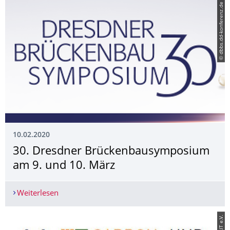
© dbbs.dd-konferenz.de
10.02.2020
30. Dresdner Brückenbausymposi­um
am 9. und 10. März
Weiterlesen
30. Dresdner Brückenbausymposium am 9. und