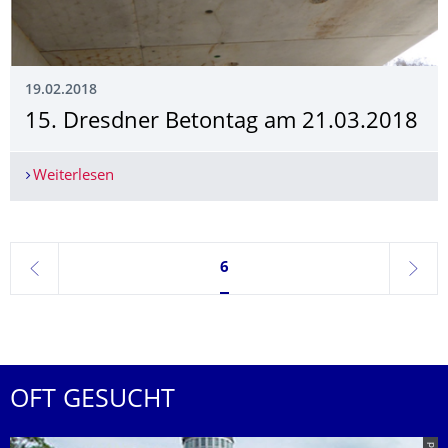
19.02.2018
15. Dresdner Betontag am 21.03.2018
Weiterlesen
15. Dresdner Betontag am 21.03.2018
Seite 6, aktuell ausgewählt
6
zurück
weite
OFT GESUCHT