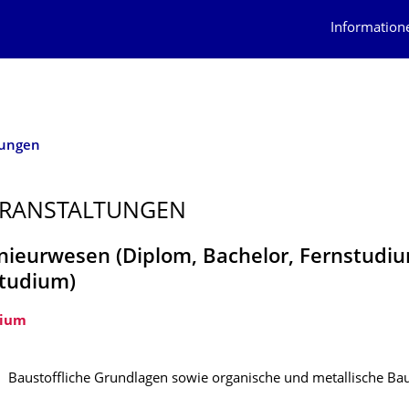
Information
tungen
RANSTAL­TUNGEN
nieurwesen (Diplom, Bachelor, Fernstudi
tudium)
dium
Baustoffliche Grundlagen sowie organische und metallische Bau