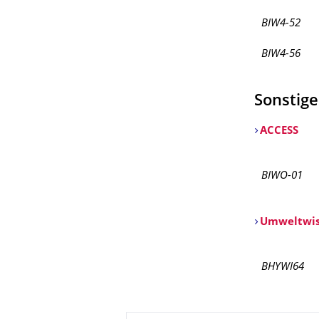
BIW4-52
BIW4-56
Sonstige
ACCESS
BIWO-01
Umweltwiss
BHYWI64