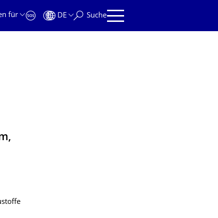
en für
DE
Suche
um,
stoffe