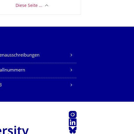
Diese Seite …
lenausschreibungen
fallnummern
B
Instagram
LinkedIn
Bluesky