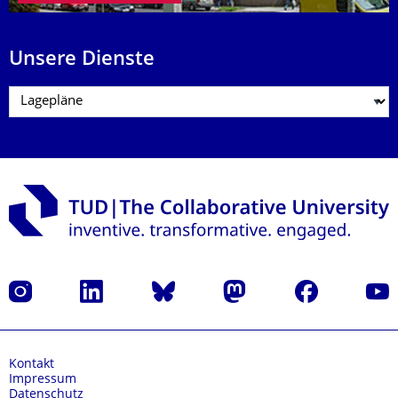
Unsere Dienste
Instagram
LinkedIn
Bluesky
Mastodon
Facebook
Yout
Kontakt
Impressum
Datenschutz