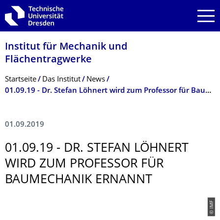
Zur Hauptnavigation springen
Zur Suche springen
Zum Inhalt springen
Institut für Mechanik und
Flächentragwerke
Breadcrumb-Menü
Startseite
Das Institut
News
01.09.19 - Dr. Stefan Löhnert wird zum Professor für Baumechanik ernannt
01.09.2019
01.09.19 - DR. STEFAN LÖHNERT
WIRD ZUM PROFESSOR FÜR
BAUMECHANIK ERNANNT
© IMF