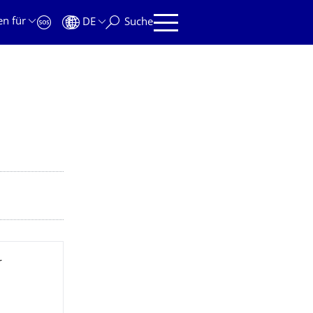
en für
DE
Suche
r