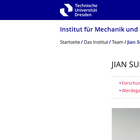
Zur Hauptnavigation springen
Zur Suche springen
Zum Inhalt springen
Institut für Mechanik un
Breadcrumb-Menü
Startseite
Das Institut
Team
Jian 
JIAN SU
Inhaltsv
Forschu
Werdeg