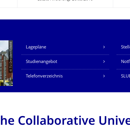
Unsere Dienste
© TU Dresden/Eckold
Lagepläne
Stel
Studienangebot
Not
Telefonverzeichnis
SLU