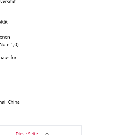
versität
ität
renen
Note 1,0)
haus für
ai, China
Diese Seite …