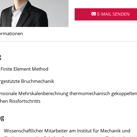
E-MAIL SENDEN
ormationen
g
 Finite Element Method
gestützte Bruchmechanik
nsionale Mehrskalenberechnung thermomechanisch gekoppelte
en Rissfortschritts
ng
Wissenschaftlicher Mitarbeiter am Institut für Mechanik und