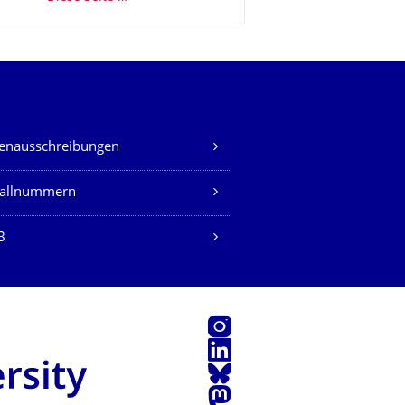
lenausschreibungen
fallnummern
B
Instagram
LinkedIn
Bluesky
Mastodon