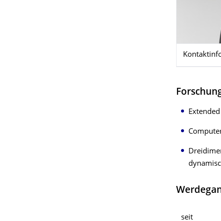
Kontaktinf
Forschun
Extended
Computer
Dreidime
dynamisch
Werdega
seit