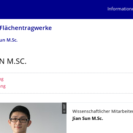
Information
d Flächentragwerke
Sun M.Sc.
N M.SC.
erzeichnis
ng
ang
© IMF
Wissenschaftlicher Mitarbeite
Name
Jian
Sun
M.Sc.