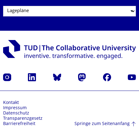
Instagram
LinkedIn
Bluesky
Mastodon
Facebook
Yout
Kontakt
Impressum
Datenschutz
Transparenzgesetz
Springe zum Seitenanfang
Barrierefreiheit