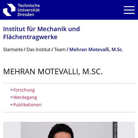
Zur Hauptnavigation springen
Zur Suche springen
Zum Inhalt springen
Institut für Mechanik und
Flächentragwerke
Breadcrumb-Menü
Startseite
Das Institut
Team
Mehran Motevalli, M.Sc.
MEHRAN MOTEVALLI, M.SC.
Inhaltsverzeichnis
Forschung
Werdegang
Publikationen
© Kirsten Lassig