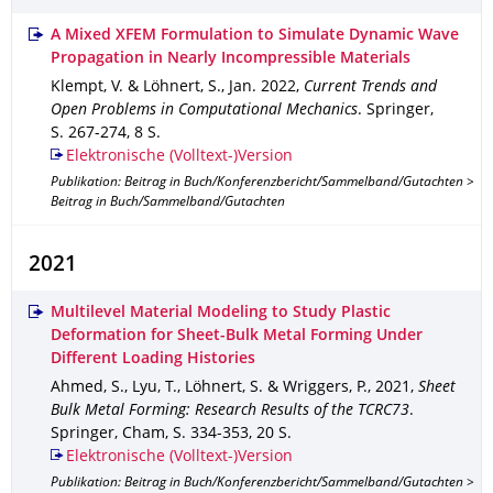
A Mixed XFEM Formulation to Simulate Dynamic Wave
Propagation in Nearly Incompressible Materials
Klempt, V. & Löhnert, S.
,
Jan. 2022
,
Current Trends and
Open Problems in Computational Mechanics
.
Springer
,
S. 267-274
,
8 S.
Elektronische (Volltext-)Version
Publikation: Beitrag in Buch/Konferenzbericht/Sammelband/Gutachten >
Beitrag in Buch/Sammelband/Gutachten
2021
Multilevel Material Modeling to Study Plastic
Deformation for Sheet-Bulk Metal Forming Under
Different Loading Histories
Ahmed, S., Lyu, T., Löhnert, S. & Wriggers, P.
,
2021
,
Sheet
Bulk Metal Forming: Research Results of the TCRC73
.
Springer, Cham
,
S. 334-353
,
20 S.
Elektronische (Volltext-)Version
Publikation: Beitrag in Buch/Konferenzbericht/Sammelband/Gutachten >