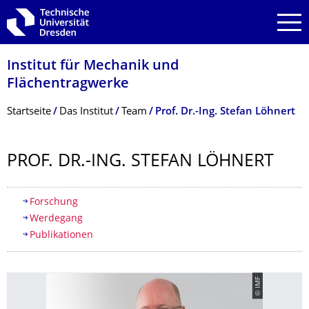
Zur Hauptnavigation springen
Zur Suche springen
Zum Inhalt springen
Institut für Mechanik und
Flächentragwerke
Breadcrumb-Menü
Startseite
Das Institut
Team
Prof. Dr.-Ing. Stefan Löhnert
PROF. DR.-ING. STEFAN LÖHNERT
Inhaltsverzeichnis
Forschung
Werdegang
Publikationen
© IMF