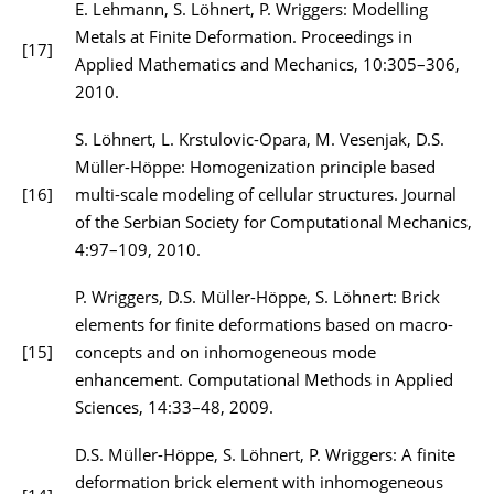
E. Lehmann, S. Löhnert, P. Wriggers: Modelling
Metals at Finite Deformation. Proceedings in
[17]
Applied Mathematics and Mechanics, 10:305–306,
2010.
S. Löhnert, L. Krstulovic-Opara, M. Vesenjak, D.S.
Müller-Höppe: Homogenization principle based
[16]
multi-scale modeling of cellular structures. Journal
of the Serbian Society for Computational Mechanics,
4:97–109, 2010.
P. Wriggers, D.S. Müller-Höppe, S. Löhnert: Brick
elements for finite deformations based on macro-
[15]
concepts and on inhomogeneous mode
enhancement. Computational Methods in Applied
Sciences, 14:33–48, 2009.
D.S. Müller-Höppe, S. Löhnert, P. Wriggers: A finite
deformation brick element with inhomogeneous