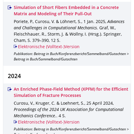
Simulation of Short Fibers Embedded in a Concrete
Matrix and Modeling of Their Pull-Out
Poriete, P., Curosu, V. & Löhnert, S.
,
1 Jan. 2025
,
Advances
and Challenges in Computational Mechanics
.
Graf, W.,
Fleischhauer, R., Storm, J. & Wollny, I. (Hrsg.).
Springer,
Cham
,
S. 379–390
,
12 S.
Elektronische (Volltext-)Version
Publikation: Beitrag in Buch/Konferenzbericht/Sammelband/Gutachten >
Beitrag in Buch/Sammelband/Gutachten
2024
An Enriched Phase-Field Method (XPFM) for the Efficient
Simulation of Fracture Processes
Curosu, V., Kruger, C. & Loehnert, S.
,
25 April 2024
,
Proceedings of the 2024 UK Association for Computational
Mechanics Conference.
.
4 S.
Elektronische (Volltext-)Version
Publikation: Beitrag in Buch/Konferenzbericht/Sammelband/Gutachten >