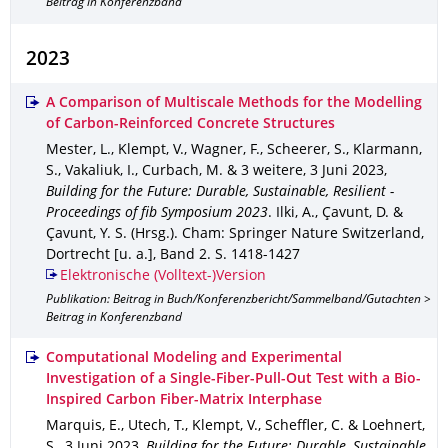
Beitrag in Konferenzband
2023
A Comparison of Multiscale Methods for the Modelling
of Carbon-Reinforced Concrete Structures
Mester, L., Klempt, V., Wagner, F., Scheerer, S., Klarmann,
S., Vakaliuk, I., Curbach, M. & 3 weitere
,
3 Juni 2023
,
Building for the Future: Durable, Sustainable, Resilient -
Proceedings of fib Symposium 2023
.
Ilki, A., Çavunt, D. &
Çavunt, Y. S. (Hrsg.).
Cham
: Springer Nature Switzerland,
Dortrecht [u. a.]
,
Band 2
.
S. 1418-1427
Elektronische (Volltext-)Version
Publikation: Beitrag in Buch/Konferenzbericht/Sammelband/Gutachten >
Beitrag in Konferenzband
Computational Modeling and Experimental
Investigation of a Single-Fiber-Pull-Out Test with a Bio-
Inspired Carbon Fiber-Matrix Interphase
Marquis, E., Utech, T., Klempt, V., Scheffler, C. & Loehnert,
S.
,
3 Juni 2023
,
Building for the Future: Durable, Sustainable,