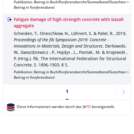
Publikation: Beitrag in Buch/Konferenzbericht/Sammelband/Gutachten >
Beitrag in Konferenzband
Fatigue damage of high-strength concrete with basalt
aggregate
Scheiden, T., Oneschkow, N., Löhnert, S. & Patel, R.
,
2019
,
Proceedings of the fib Symposium 2019: Concrete -
Innovations in Materials, Design and Structures
.
Derkowski,
W., Gwozdziewicz , P., Hojdys , L., Pantak , M. & Krajewski ,
P. (Hrsg.).
fib. The International Federation for Structural
Concrete
,
S. 1896-1903
,
8 S.
Publikation: Beitrag in Buch/Konferenzbericht/Sammelband/Gutachten >
Beitrag in Konferenzband
Seite 1, aktuell ausgewählt
1
weite
Diese Informationen werden durch das
FIS
bereitgestellt.