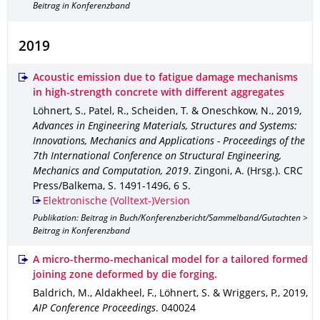
Beitrag in Konferenzband
2019
Acoustic emission due to fatigue damage mechanisms
in high-strength concrete with different aggregates
Löhnert, S., Patel, R., Scheiden, T. & Oneschkow, N.
,
2019
,
Advances in Engineering Materials, Structures and Systems:
Innovations, Mechanics and Applications - Proceedings of the
7th International Conference on Structural Engineering,
Mechanics and Computation, 2019
.
Zingoni, A. (Hrsg.).
CRC
Press/Balkema
,
S. 1491-1496
,
6 S.
Elektronische (Volltext-)Version
Publikation: Beitrag in Buch/Konferenzbericht/Sammelband/Gutachten >
Beitrag in Konferenzband
A micro-thermo-mechanical model for a tailored formed
joining zone deformed by die forging.
Baldrich, M., Aldakheel, F., Löhnert, S. & Wriggers, P.
,
2019
,
AIP Conference Proceedings
.
040024