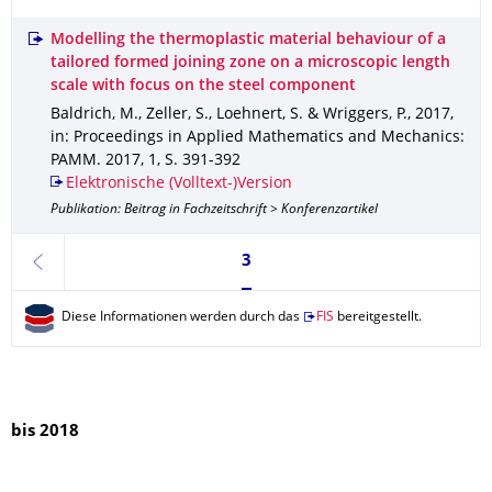
Modelling the thermoplastic material behaviour of a
tailored formed joining zone on a microscopic length
scale with focus on the steel component
Baldrich, M., Zeller, S., Loehnert, S. & Wriggers, P.
,
2017
,
in: Proceedings in Applied Mathematics and Mechanics:
PAMM
.
2017
,
1
,
S. 391-392
Elektronische (Volltext-)Version
Publikation: Beitrag in Fachzeitschrift > Konferenzartikel
Seite 3, aktuell ausgewählt
3
zurück
Diese Informationen werden durch das
FIS
bereitgestellt.
bis 2018