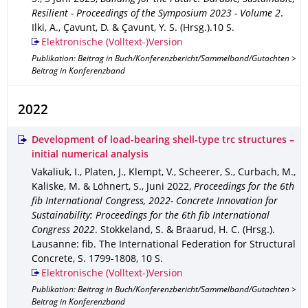
Resilient - Proceedings of the Symposium 2023 - Volume 2
.
Ilki, A., Çavunt, D. & Çavunt, Y. S. (Hrsg.).
10 S.
Elektronische (Volltext-)Version
Publikation: Beitrag in Buch/Konferenzbericht/Sammelband/Gutachten >
Beitrag in Konferenzband
2022
Development of load-bearing shell-type trc structures –
initial numerical analysis
Vakaliuk, I., Platen, J., Klempt, V., Scheerer, S., Curbach, M.,
Kaliske, M. & Löhnert, S.
,
Juni 2022
,
Proceedings for the 6th
fib International Congress, 2022- Concrete Innovation for
Sustainability: Proceedings for the 6th fib International
Congress 2022
.
Stokkeland, S. & Braarud, H. C. (Hrsg.).
Lausanne
: fib. The International Federation for Structural
Concrete
,
S. 1799-1808
,
10 S.
Elektronische (Volltext-)Version
Publikation: Beitrag in Buch/Konferenzbericht/Sammelband/Gutachten >
Beitrag in Konferenzband