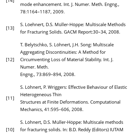
[14]
mode enhancement. Int. J. Numer. Meth. Engng.,
78:1164–1187, 2009.
S. Löehnert, D.S. Müller-Höppe: Multiscale Methods
[13]
for Fracturing Solids. GACM Report:30–34, 2008.
T. Belytschko, S. Löhnert, J.H. Song: Multiscale
Aggregating Discontinuities: A Method for
[12]
Circumventing Loss of Material Stability. Int. J.
Numer. Meth.
Engng., 73:869–894, 2008.
S. Löhnert, P. Wriggers: Effective Behaviour of Elastic
Heterogeneous Thin
[11]
Structures at Finite Deformations. Computational
Mechanics, 41:595–606, 2008.
S. Löhnert, D.S. Müller-Höppe: Multiscale methods
[10]
for fracturing solids. In: B.D. Reddy (Editors) IUTAM