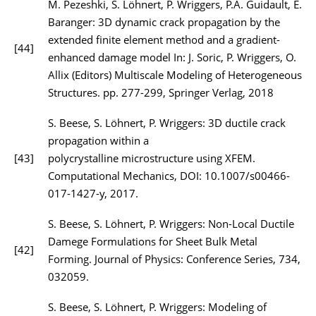
M. Pezeshki, S. Löhnert, P. Wriggers, P.A. Guidault, E.
Baranger: 3D dynamic crack propagation by the
extended finite element method and a gradient-
[44]
enhanced damage model In: J. Soric, P. Wriggers, O.
Allix (Editors) Multiscale Modeling of Heterogeneous
Structures. pp. 277-299, Springer Verlag, 2018
S. Beese, S. Löhnert, P. Wriggers: 3D ductile crack
propagation within a
[43]
polycrystalline microstructure using XFEM.
Computational Mechanics, DOI: 10.1007/s00466-
017-1427-y, 2017.
S. Beese, S. Löhnert, P. Wriggers: Non-Local Ductile
Damege Formulations for Sheet Bulk Metal
[42]
Forming. Journal of Physics: Conference Series, 734,
032059.
S. Beese, S. Löhnert, P. Wriggers: Modeling of