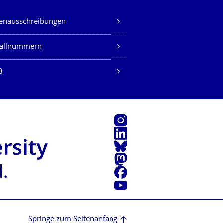
lenausschreibungen
fallnummern
B
Instagram
LinkedIn
Bluesky
Mastodon
Facebook
Youtube
Springe zum Seitenanfang