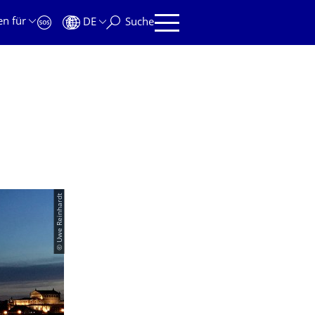
en für
DE
Suche
© Uwe Reinhardt