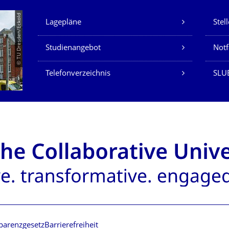
Unsere Dienste
© TU Dresden/Eckold
Lagepläne
Stel
Studienangebot
Not
Telefonverzeichnis
SLU
parenzgesetz
Barrierefreiheit