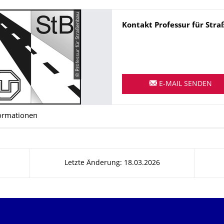
© Professur für Straßenbau
Name
Kontakt Professur für Str
E-MAIL SENDEN
ormationen
Letzte Änderung: 18.03.2026