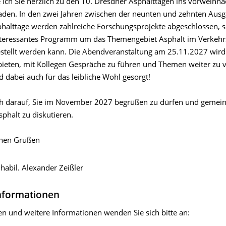
ich Sie herzlich zu den 10. Dresdner Asphalttagen ins vorweihna
aden. In den zwei Jahren zwischen der neunten und zehnten Aus
halttage werden zahlreiche Forschungsprojekte abgeschlossen, s
interessantes Programm um das Themengebiet Asphalt im Verkeh
ellt werden kann. Die Abendveranstaltung am 25.11.2027 wird
bieten, mit Kollegen Gespräche zu führen und Themen weiter zu v
d dabei auch für das leibliche Wohl gesorgt!
ch darauf, Sie im November 2027 begrüßen zu dürfen und gemei
phalt zu diskutieren.
chen Grüßen
. habil. Alexander Zeißler
nformationen
en und weitere Informationen wenden Sie sich bitte an: