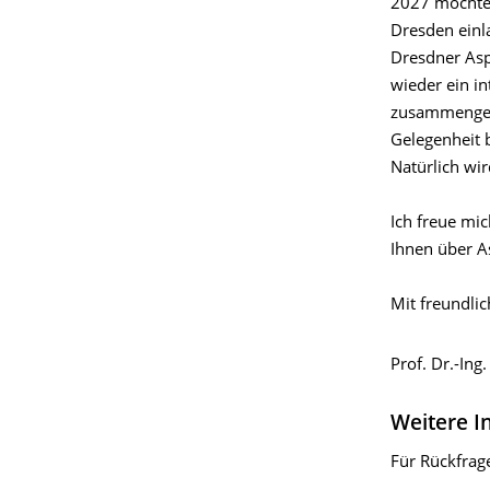
2027 möchte 
Dresden einl
Dresdner Asp
wieder ein 
zusammengest
Gelegenheit 
Natürlich wir
Ich freue mi
Ihnen über As
Mit freundli
Prof. Dr.-Ing
Weitere I
Für Rückfrag