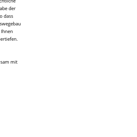
chtliche
gabe der
o dass
rswegebau
 Ihnen
ertiefen.
nsam mit