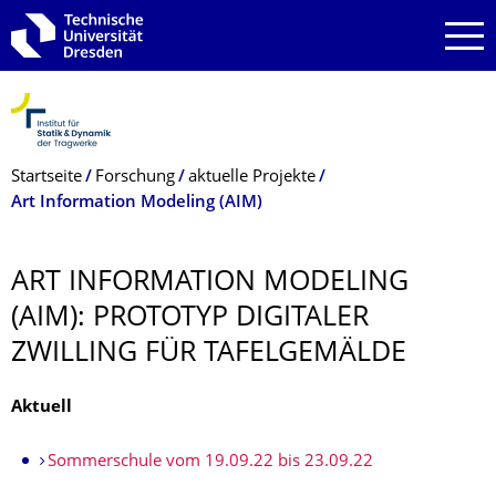
Zur Hauptnavigation springen
Zur Suche springen
Zum Inhalt springen
Breadcrumb-Menü
Startseite
Forschung
aktuelle Projekte
Art Information Modeling (AIM)
ART INFORMATION MODELING
(AIM): PROTOTYP DIGITALER
ZWILLING FÜR TAFELGEMÄLDE
Aktuell
Sommerschule vom 19.09.22 bis 23.09.22