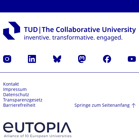
Instagram
LinkedIn
Bluesky
Mastodon
Facebook
Yout
Kontakt
Impressum
Datenschutz
Transparenzgesetz
Springe zum Seitenanfang
Barrierefreiheit