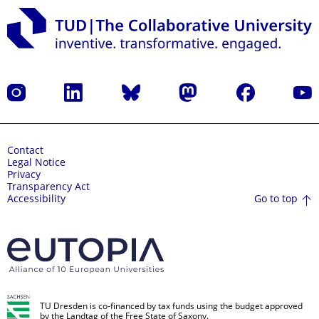
Instagram
LinkedIn
Bluesky
Mastodon
Facebook
YouT
Contact
Legal Notice
Privacy
Transparency Act
Go to top
Accessibility
TU Dresden is co-financed by tax funds using the budget approved
by the Landtag of the Free State of Saxony.