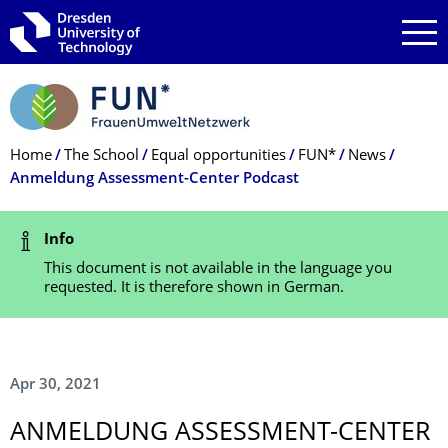
Skip to main navigation
Skip to search
Skip to content
Breadcrumb Menu
Home
The School
Equal opportunities
FUN*
News
Anmeldung Assessment-Center Podcast
Status Message
Info
This document is not available in the language you
requested. It is therefore shown in German.
Apr 30, 2021
ANMELDUNG ASSESSMENT-CENTER