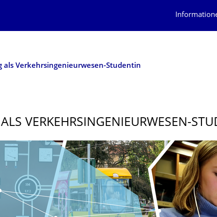
Information
ag als Verkehrsingenieurwesen-Studentin
 ALS VERKEHRSINGENI­EURWESEN-STU