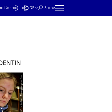
en für
DE
Suche
DENTIN
© Crispin-Iven Mokry/regularform