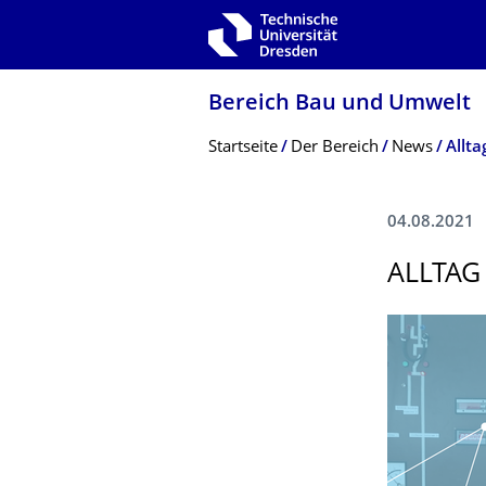
Zur Hauptnavigation springen
Zur Suche springen
Zum Inhalt springen
Bereich Bau und Umwelt
Breadcrumb-Menü
Startseite
Der Bereich
News
Allt
04.08.2021
ALLTAG