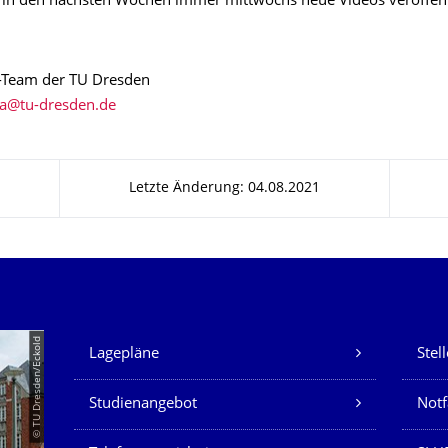
in den nächsten Wochen immer mittwochs neue Videos veröffent
-Team der TU Dresden
Letzte Änderung: 04.08.2021
Unsere Dienste
© TU Dresden/Eckold
Lagepläne
Stel
Studienangebot
Not