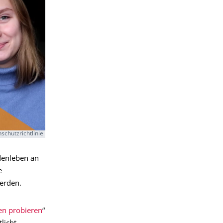
schutzrichtlinie
denleben an
e
erden.
en probieren
“