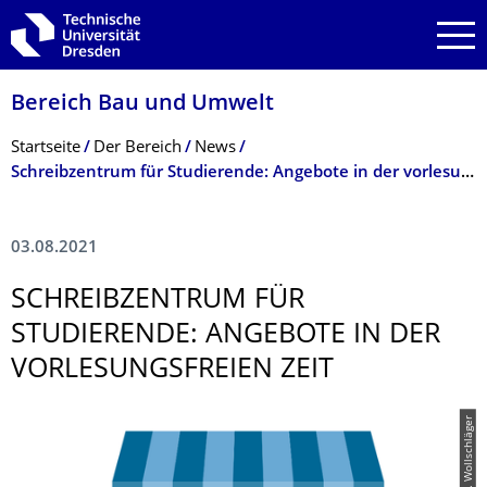
Zur Hauptnavigation springen
Zur Suche springen
Zum Inhalt springen
Bereich Bau und Umwelt
Breadcrumb-Menü
Startseite
Der Bereich
News
Schreibzentrum für Studierende: Angebote in der vorlesungsfreien Zeit
03.08.2021
SCHREIBZENTRUM FÜR
STUDIERENDE: ANGEBOTE IN DER
VORLESUNGSFREI­EN ZEIT
© SZD / M. Wollschläger