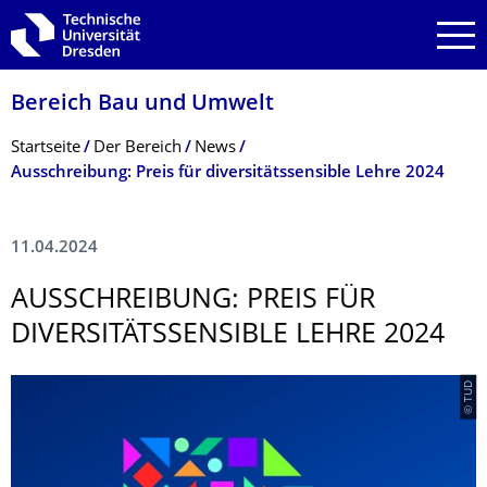
Zur Hauptnavigation springen
Zur Suche springen
Zum Inhalt springen
Bereich Bau und Umwelt
Breadcrumb-Menü
Startseite
Der Bereich
News
Ausschreibung: Preis für diversitätssensible Lehre 2024
11.04.2024
AUSSCHREIBUNG: PREIS FÜR
DIVERSITÄTSSEN­SIBLE LEHRE 2024
© TUD