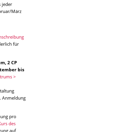
 jeder
bruar/März
nschreibung
erlich für
m, 2 CP
ptember bis
ntrums >
staltung
l. Anmeldung
bung pro
Kurs des
gung auf