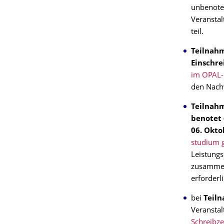
unbenotet
Veransta
teil.
Teilnahm
Einschre
im OPAL-
den Nachw
Teilnah
benotet 
06. Okto
studium 
Leistungs
zusammen
erforderl
bei
Teiln
Veransta
Schreibz