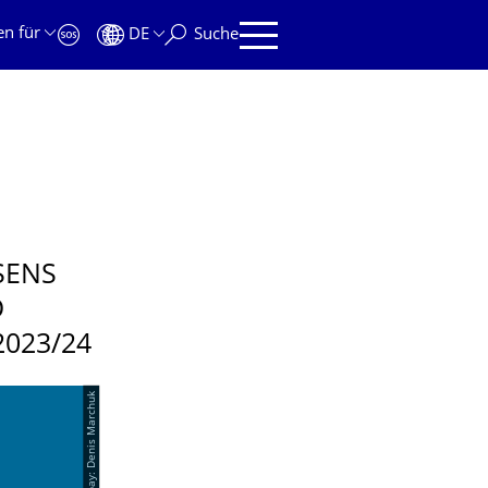
en für
DE
Suche
SENS
D
023/24
© SZD/Pixabay: Denis Marchuk