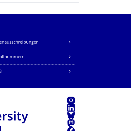
lenausschreibungen
fallnummern
B
Instagram
LinkedIn
Bluesky
Mastodon
Facebook