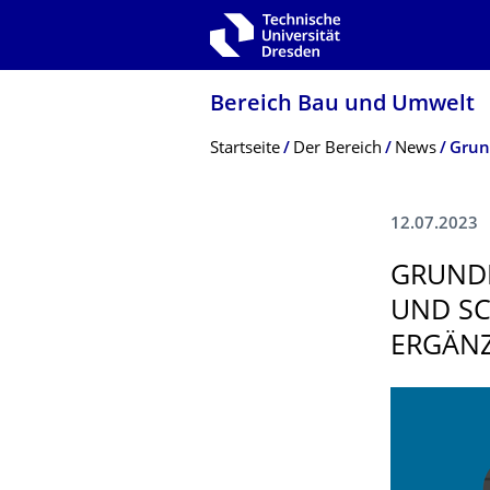
Zur Hauptnavigation springen
Zur Suche springen
Zum Inhalt springen
Bereich Bau und Umwelt
Breadcrumb-Menü
Startseite
Der Bereich
News
12.07.2023
GRUNDL
UND SC
ERGÄNZ