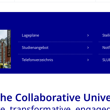
Unsere Dienste
© TU Dresden/Eckold
Lagepläne
Stel
Studienangebot
Not
Telefonverzeichnis
SLU