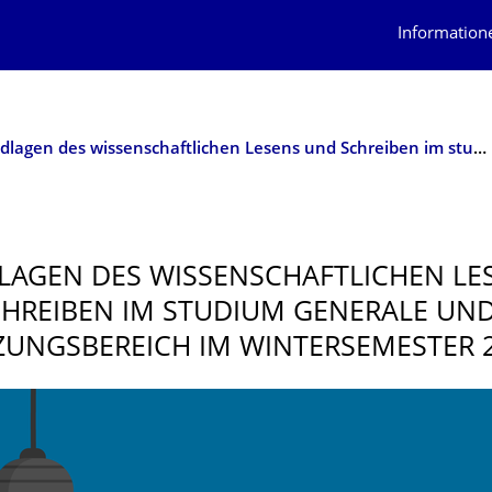
Information
Grundlagen des wissenschaftli­chen Lesens und Schreiben im studium generale und Ergänzungsbe­reich im Wintersemester 2023/24
AGEN DES WISSENSCHAFTLI­CHEN LE
HREIBEN IM STUDIUM GENERALE UN
UNGSBE­REICH IM WINTERSEMESTER 2