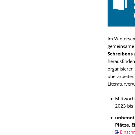
Im Wintersem
gemeinsame 
Schreibens
a
herausfinden,
organisieren
überarbeiten
Literaturverw
Mittwochs
2023 bis
unbenote
Plätze, 
Einsch