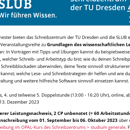
ester bieten das Schreibzentrum der TU Dresden und die SLUB e
Veranstaltungsreihe zu
Grundlagen des wissenschaftlichen L
n: In Vorträgen mit Tipps und Übungen kannst du beispielsweise
 welcher Schreib- und Arbeitstyp du bist; wie du deinen Schreibp
, Schreibblockaden überwinden, deine Texte sinnvoll strukturiere
 kannst; welche Lese- und Schreibstrategien dir helfen und wie d
altung und weitere hilfreiche Software sinnvoll einsetzen kannst.
, 4. und teilweise 5. Doppelstunde (13:00 - 16:20 Uhr), online, a
 13. Dezember 2023
rer Leistungsnachweis, 2 CP unbenotet (= 60 Arbeitsstunde
Einschreibung vom 01. September bis 06. Oktober 2023
über 
reibung im OPAL-Kurs des Schreibzentrums > studium generale
. 