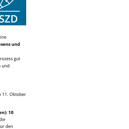
ine
esens und
rozess gut
n und
u
b 11. Oktober
n): 10
die
Für den