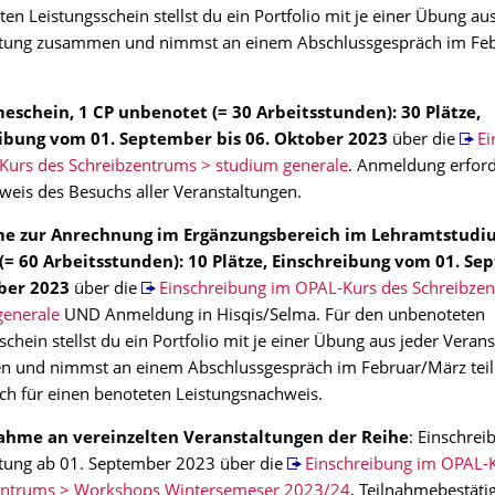
en Leistungsschein stellst du ein Portfolio mit je einer Übung aus
ltung zusammen und nimmst an einem Abschlussgespräch im Fe
eschein, 1 CP unbenotet (= 30 Arbeitsstunden): 30 Plätze,
ibung vom 01. September bis 06. Oktober 2023
über die
Ei
Kurs des Schreibzentrums > studium generale
. Anmeldung erford
eis des Besuchs aller Veranstaltungen.
me zur Anrechnung im Ergänzungsbereich im Lehramtstudiu
(= 60 Arbeitsstunden): 10 Plätze, Einschreibung vom 01. Se
ber 2023
über die
Einschreibung im OPAL-Kurs des Schreibze
generale
UND Anmeldung in Hisqis/Selma. Für den unbenoteten
schein stellst du ein Portfolio mit je einer Übung aus jeder Veran
 und nimmst an einem Abschlussgespräch im Februar/März tei
ich für einen benoteten Leistungsnachweis.
ahme an vereinzelten Veranstaltungen der Reihe
: Einschrei
ltung ab 01. September 2023 über die
Einschreibung im OPAL-
entrums > Workshops Wintersemeser 2023/24
, Teilnahmebestäti