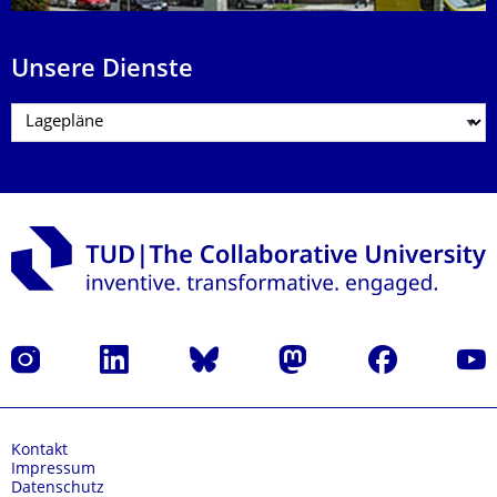
Unsere Dienste
Instagram
LinkedIn
Bluesky
Mastodon
Facebook
Yout
Kontakt
Impressum
Datenschutz