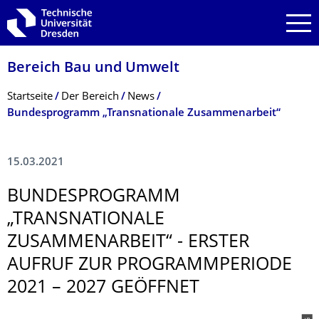
Zur Hauptnavigation springen
Zur Suche springen
Zum Inhalt springen
Bereich Bau und Umwelt
Breadcrumb-Menü
Startseite
Der Bereich
News
Bundesprogramm „Transnationale Zusammenarbeit“
15.03.2021
BUNDESPROGRAMM
„TRANSNATIONALE
ZUSAMMENARBEIT“ - ERSTER
AUFRUF ZUR PROGRAMMPERIODE
2021 – 2027 GEÖFFNET